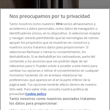
Contacto
Nos preocupamos por tu privacidad
Tanto nosotros como nuestros
1014
socios almacenamos y
accedemos a datos personales, como datos de navegación o
Contacto comercial y de marketing
identificadores únicos, en tu dispositivo. Si seleccionas Aceptar
Tienda mal colocada en el mapa
y navegar, estarás permitiendo que las tecnologías de rastreo
Notificar un folleto
apoyen los propósitos que se muestran en «nosotros y
¿Encontraste un problema en la web o en la
nuestros socios tratamos datos para proporcionar». Si
aplicación?
seleccionas Rechazar o retiras tu consentimiento, los
deshabilitarás. Si se deshabilitan los rastreadores, parte del
contenido y los anuncios que ves podrían dejar de ser
Índices
relevantes para ti. Puedes volver a acceder a este menú para
cambiar tus opciones o retirar el consentimiento en cualquier
momento haciendo clic en el enlace «Gestionar las
preferencias» que aparece en el en la parte inferior de la
Marcas
página web. Tus opciones tendrán efecto dentro de nuestro
Marcas locales
Sitio web. Para saber más, consulta nuestra política de
Negocios
privacidad.
Cookie policy
Tanto nosotros como nuestros asociados tratamos
Negocios cercanos
los datos para proporcionar:
Productos