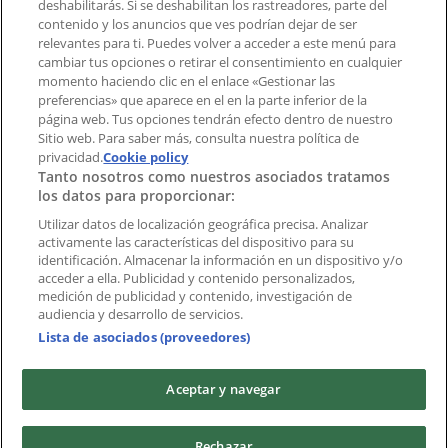
deshabilitarás. Si se deshabilitan los rastreadores, parte del
contenido y los anuncios que ves podrían dejar de ser
Índices
relevantes para ti. Puedes volver a acceder a este menú para
cambiar tus opciones o retirar el consentimiento en cualquier
momento haciendo clic en el enlace «Gestionar las
preferencias» que aparece en el en la parte inferior de la
Marcas
página web. Tus opciones tendrán efecto dentro de nuestro
Marcas locales
Sitio web. Para saber más, consulta nuestra política de
Negocios
privacidad.
Cookie policy
Tanto nosotros como nuestros asociados tratamos
Negocios cercanos
los datos para proporcionar:
Productos
Productos locales
Utilizar datos de localización geográfica precisa. Analizar
activamente las características del dispositivo para su
Ciudades
identificación. Almacenar la información en un dispositivo y/o
acceder a ella. Publicidad y contenido personalizados,
Descargar la APP Tiendeo
medición de publicidad y contenido, investigación de
audiencia y desarrollo de servicios.
Lista de asociados (proveedores)
Aceptar y navegar
Copyright © Tiendeo ® 2026 · Shopfully Marketing S.L.U. –
Rechazar