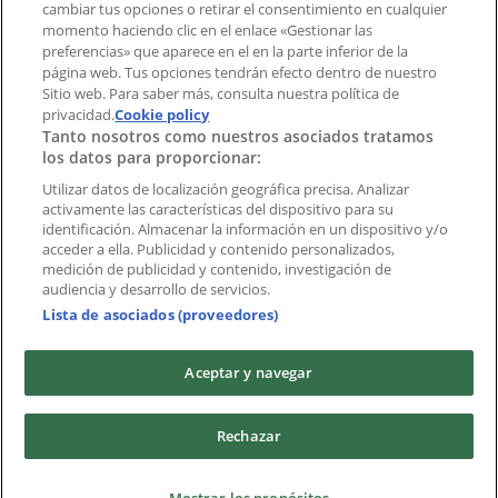
cambiar tus opciones o retirar el consentimiento en cualquier
momento haciendo clic en el enlace «Gestionar las
preferencias» que aparece en el en la parte inferior de la
Marcas
página web. Tus opciones tendrán efecto dentro de nuestro
Marcas locales
Sitio web. Para saber más, consulta nuestra política de
Negocios
privacidad.
Cookie policy
Tanto nosotros como nuestros asociados tratamos
Negocios cercanos
los datos para proporcionar:
Productos
Productos locales
Utilizar datos de localización geográfica precisa. Analizar
activamente las características del dispositivo para su
Ciudades
identificación. Almacenar la información en un dispositivo y/o
acceder a ella. Publicidad y contenido personalizados,
Descargar la APP Tiendeo
medición de publicidad y contenido, investigación de
audiencia y desarrollo de servicios.
Lista de asociados (proveedores)
Aceptar y navegar
Copyright © Tiendeo ® 2026 · Shopfully Marketing S.L.U. –
Rechazar
Palau de Mar – 08039 Barcelona, Spain
Términos y condiciones
Política de privacidad