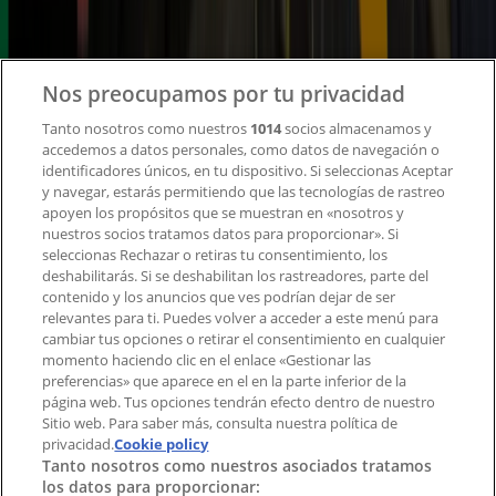
Trabaja con nosotros
Contacto
Nos preocupamos por tu privacidad
Tanto nosotros como nuestros
1014
socios almacenamos y
accedemos a datos personales, como datos de navegación o
Contacto comercial y de marketing
identificadores únicos, en tu dispositivo. Si seleccionas Aceptar
Tienda mal colocada en el mapa
y navegar, estarás permitiendo que las tecnologías de rastreo
Notificar un folleto
apoyen los propósitos que se muestran en «nosotros y
¿Encontraste un problema en la web o en la
nuestros socios tratamos datos para proporcionar». Si
aplicación?
seleccionas Rechazar o retiras tu consentimiento, los
deshabilitarás. Si se deshabilitan los rastreadores, parte del
contenido y los anuncios que ves podrían dejar de ser
Índices
relevantes para ti. Puedes volver a acceder a este menú para
cambiar tus opciones o retirar el consentimiento en cualquier
momento haciendo clic en el enlace «Gestionar las
preferencias» que aparece en el en la parte inferior de la
Marcas
página web. Tus opciones tendrán efecto dentro de nuestro
Marcas locales
Sitio web. Para saber más, consulta nuestra política de
Negocios
privacidad.
Cookie policy
Tanto nosotros como nuestros asociados tratamos
Negocios cercanos
los datos para proporcionar:
Productos