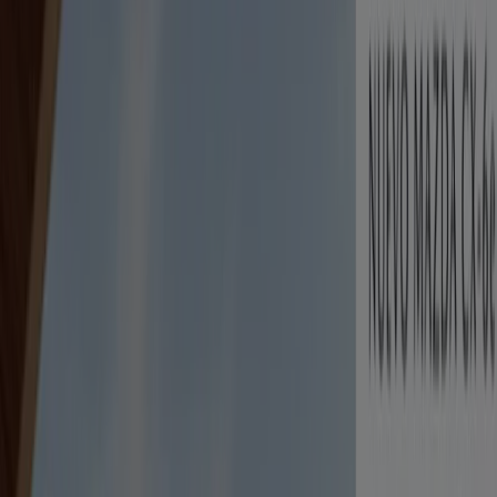
Promociones
Seguir para obtener ofertas
Tiendeo en Cádiz
»
Ofertas de Coches, Motos y Recambios en Cádiz
»
Opel en Cádiz
Vistazo de las ofertas de Opel en
Cádiz
Catálogos con ofertas de Opel en Cádiz:
1
Categoría:
Coches, Motos y Recambios