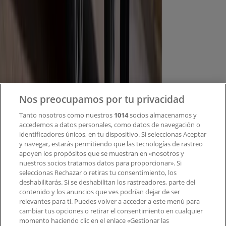
¿Qué hacemos?
Soluciones para empresas
Noticias y prensa
Trabaja con nosotros
Contacto
Nos preocupamos por tu privacidad
Tanto nosotros como nuestros
1014
socios almacenamos y
accedemos a datos personales, como datos de navegación o
Contacto comercial y de marketing
identificadores únicos, en tu dispositivo. Si seleccionas Aceptar
Tienda mal colocada en el mapa
y navegar, estarás permitiendo que las tecnologías de rastreo
Notificar un folleto
apoyen los propósitos que se muestran en «nosotros y
¿Encontraste un problema en la web o en la
nuestros socios tratamos datos para proporcionar». Si
aplicación?
seleccionas Rechazar o retiras tu consentimiento, los
deshabilitarás. Si se deshabilitan los rastreadores, parte del
contenido y los anuncios que ves podrían dejar de ser
Índices
relevantes para ti. Puedes volver a acceder a este menú para
cambiar tus opciones o retirar el consentimiento en cualquier
momento haciendo clic en el enlace «Gestionar las