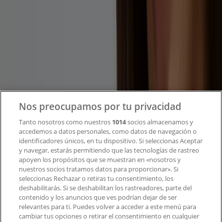
Tiendeo
¿Qué hacemos?
Soluciones para empresas
Noticias y prensa
Trabaja con nosotros
Contacto
Nos preocupamos por tu privacidad
Tanto nosotros como nuestros
1014
socios almacenamos y
accedemos a datos personales, como datos de navegación o
Contacto comercial y de marketing
identificadores únicos, en tu dispositivo. Si seleccionas Aceptar
Tienda mal colocada en el mapa
y navegar, estarás permitiendo que las tecnologías de rastreo
Notificar un folleto
apoyen los propósitos que se muestran en «nosotros y
¿Encontraste un problema en la web o en la
nuestros socios tratamos datos para proporcionar». Si
aplicación?
seleccionas Rechazar o retiras tu consentimiento, los
deshabilitarás. Si se deshabilitan los rastreadores, parte del
contenido y los anuncios que ves podrían dejar de ser
Índices
relevantes para ti. Puedes volver a acceder a este menú para
cambiar tus opciones o retirar el consentimiento en cualquier