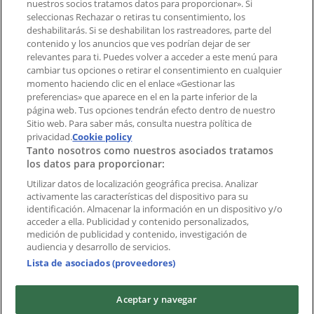
¿Encontraste un problema en la web o en la
nuestros socios tratamos datos para proporcionar». Si
aplicación?
seleccionas Rechazar o retiras tu consentimiento, los
deshabilitarás. Si se deshabilitan los rastreadores, parte del
contenido y los anuncios que ves podrían dejar de ser
Índices
relevantes para ti. Puedes volver a acceder a este menú para
cambiar tus opciones o retirar el consentimiento en cualquier
momento haciendo clic en el enlace «Gestionar las
preferencias» que aparece en el en la parte inferior de la
Marcas
página web. Tus opciones tendrán efecto dentro de nuestro
Marcas locales
Sitio web. Para saber más, consulta nuestra política de
Negocios
privacidad.
Cookie policy
Tanto nosotros como nuestros asociados tratamos
Negocios cercanos
los datos para proporcionar:
Productos
Productos locales
Utilizar datos de localización geográfica precisa. Analizar
activamente las características del dispositivo para su
Ciudades
identificación. Almacenar la información en un dispositivo y/o
acceder a ella. Publicidad y contenido personalizados,
Descargar la APP Tiendeo
medición de publicidad y contenido, investigación de
audiencia y desarrollo de servicios.
Lista de asociados (proveedores)
Aceptar y navegar