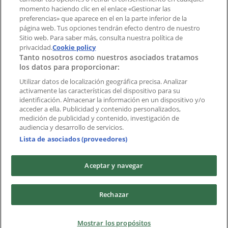
momento haciendo clic en el enlace «Gestionar las
preferencias» que aparece en el en la parte inferior de la
Marcas
página web. Tus opciones tendrán efecto dentro de nuestro
Marcas locales
Sitio web. Para saber más, consulta nuestra política de
Negocios
privacidad.
Cookie policy
Tanto nosotros como nuestros asociados tratamos
Negocios cercanos
los datos para proporcionar:
Productos
Productos locales
Utilizar datos de localización geográfica precisa. Analizar
activamente las características del dispositivo para su
Ciudades
identificación. Almacenar la información en un dispositivo y/o
acceder a ella. Publicidad y contenido personalizados,
Descargar la APP Tiendeo
medición de publicidad y contenido, investigación de
audiencia y desarrollo de servicios.
Lista de asociados (proveedores)
Aceptar y navegar
Copyright © Tiendeo ® 2026 · Shopfully Marketing S.L.U. –
Rechazar
Palau de Mar – 08039 Barcelona, Spain
Términos y condiciones
Política de privacidad
Mostrar los propósitos