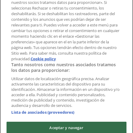
¿Encontraste un problema en la web o en la
nuestros socios tratamos datos para proporcionar». Si
aplicación?
seleccionas Rechazar o retiras tu consentimiento, los
deshabilitarás. Si se deshabilitan los rastreadores, parte del
contenido y los anuncios que ves podrían dejar de ser
Índices
relevantes para ti. Puedes volver a acceder a este menú para
cambiar tus opciones o retirar el consentimiento en cualquier
momento haciendo clic en el enlace «Gestionar las
preferencias» que aparece en el en la parte inferior de la
Marcas
página web. Tus opciones tendrán efecto dentro de nuestro
Marcas locales
Sitio web. Para saber más, consulta nuestra política de
Negocios
privacidad.
Cookie policy
Tanto nosotros como nuestros asociados tratamos
Negocios cercanos
los datos para proporcionar:
Productos
Productos locales
Utilizar datos de localización geográfica precisa. Analizar
activamente las características del dispositivo para su
Ciudades
identificación. Almacenar la información en un dispositivo y/o
acceder a ella. Publicidad y contenido personalizados,
Descargar la APP Tiendeo
medición de publicidad y contenido, investigación de
audiencia y desarrollo de servicios.
Lista de asociados (proveedores)
Aceptar y navegar