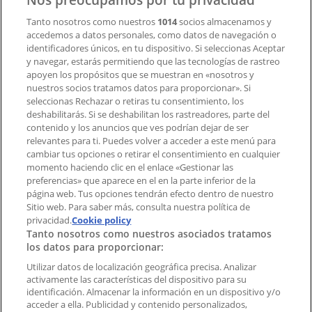
Tanto nosotros como nuestros
1014
socios almacenamos y
accedemos a datos personales, como datos de navegación o
Contacto comercial y de marketing
identificadores únicos, en tu dispositivo. Si seleccionas Aceptar
Tienda mal colocada en el mapa
y navegar, estarás permitiendo que las tecnologías de rastreo
Notificar un folleto
apoyen los propósitos que se muestran en «nosotros y
¿Encontraste un problema en la web o en la
nuestros socios tratamos datos para proporcionar». Si
aplicación?
seleccionas Rechazar o retiras tu consentimiento, los
deshabilitarás. Si se deshabilitan los rastreadores, parte del
contenido y los anuncios que ves podrían dejar de ser
Índices
relevantes para ti. Puedes volver a acceder a este menú para
cambiar tus opciones o retirar el consentimiento en cualquier
momento haciendo clic en el enlace «Gestionar las
preferencias» que aparece en el en la parte inferior de la
Marcas
página web. Tus opciones tendrán efecto dentro de nuestro
Marcas locales
Sitio web. Para saber más, consulta nuestra política de
Negocios
privacidad.
Cookie policy
Tanto nosotros como nuestros asociados tratamos
Negocios cercanos
los datos para proporcionar:
Productos
Productos locales
Utilizar datos de localización geográfica precisa. Analizar
activamente las características del dispositivo para su
Ciudades
identificación. Almacenar la información en un dispositivo y/o
acceder a ella. Publicidad y contenido personalizados,
Descargar la APP Tiendeo