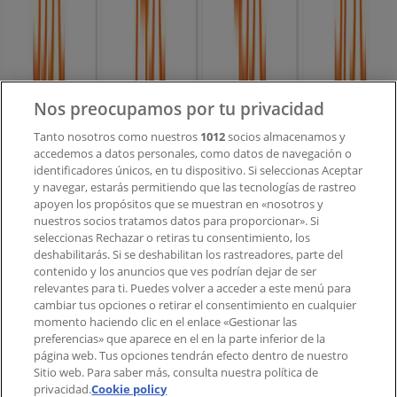
¿Qué hacemos?
Soluciones para empresas
Noticias y prensa
Trabaja con nosotros
Nos preocupamos por tu privacidad
Contacto
Tanto nosotros como nuestros
1012
socios almacenamos y
accedemos a datos personales, como datos de navegación o
identificadores únicos, en tu dispositivo. Si seleccionas Aceptar
y navegar, estarás permitiendo que las tecnologías de rastreo
Contacto comercial y de marketing
apoyen los propósitos que se muestran en «nosotros y
Tienda mal colocada en el mapa
nuestros socios tratamos datos para proporcionar». Si
Notificar un folleto
seleccionas Rechazar o retiras tu consentimiento, los
deshabilitarás. Si se deshabilitan los rastreadores, parte del
¿Encontraste un problema en la web o en la
contenido y los anuncios que ves podrían dejar de ser
aplicación?
relevantes para ti. Puedes volver a acceder a este menú para
cambiar tus opciones o retirar el consentimiento en cualquier
momento haciendo clic en el enlace «Gestionar las
Índices
preferencias» que aparece en el en la parte inferior de la
página web. Tus opciones tendrán efecto dentro de nuestro
Sitio web. Para saber más, consulta nuestra política de
Marcas
privacidad.
Cookie policy