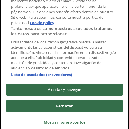
momento haciendo clic en el enlace «Gestionar las
preferencias» que aparece en el en la parte inferior de la
Marcas
página web. Tus opciones tendrán efecto dentro de nuestro
Marcas locales
Sitio web. Para saber más, consulta nuestra política de
Negocios
privacidad.
Cookie policy
Tanto nosotros como nuestros asociados tratamos
Negocios cercanos
los datos para proporcionar:
Productos
Productos locales
Utilizar datos de localización geográfica precisa. Analizar
activamente las características del dispositivo para su
Ciudades
identificación. Almacenar la información en un dispositivo y/o
acceder a ella. Publicidad y contenido personalizados,
Descargar la APP Tiendeo
medición de publicidad y contenido, investigación de
audiencia y desarrollo de servicios.
Lista de asociados (proveedores)
Aceptar y navegar
Copyright © Tiendeo ® 2026 · Shopfully Marketing S.L.U. –
Rechazar
Palau de Mar – 08039 Barcelona, Spain
Términos y condiciones
Política de privacidad
Mostrar los propósitos
Gestionar cookies