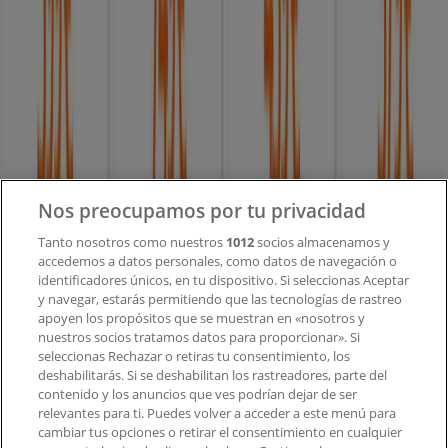
¿Qué hacemos?
Soluciones para empresas
Noticias y prensa
Trabaja con nosotros
Contacto
Nos preocupamos por tu privacidad
Tanto nosotros como nuestros
1012
socios almacenamos y
accedemos a datos personales, como datos de navegación o
Contacto comercial y de marketing
identificadores únicos, en tu dispositivo. Si seleccionas Aceptar
Tienda mal colocada en el mapa
y navegar, estarás permitiendo que las tecnologías de rastreo
Notificar un folleto
apoyen los propósitos que se muestran en «nosotros y
¿Encontraste un problema en la web o en la
nuestros socios tratamos datos para proporcionar». Si
aplicación?
seleccionas Rechazar o retiras tu consentimiento, los
deshabilitarás. Si se deshabilitan los rastreadores, parte del
contenido y los anuncios que ves podrían dejar de ser
Índices
relevantes para ti. Puedes volver a acceder a este menú para
cambiar tus opciones o retirar el consentimiento en cualquier