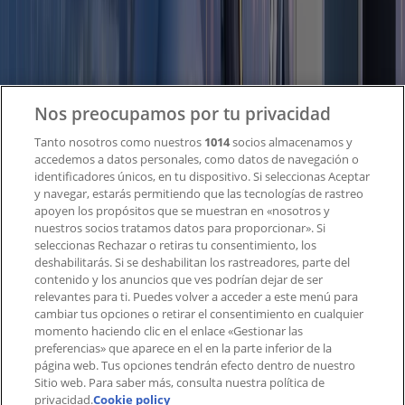
Soluciones para empresas
Noticias y prensa
Trabaja con nosotros
Contacto
Nos preocupamos por tu privacidad
Tanto nosotros como nuestros
1014
socios almacenamos y
accedemos a datos personales, como datos de navegación o
Contacto comercial y de marketing
identificadores únicos, en tu dispositivo. Si seleccionas Aceptar
Tienda mal colocada en el mapa
y navegar, estarás permitiendo que las tecnologías de rastreo
Notificar un folleto
apoyen los propósitos que se muestran en «nosotros y
¿Encontraste un problema en la web o en la
nuestros socios tratamos datos para proporcionar». Si
aplicación?
seleccionas Rechazar o retiras tu consentimiento, los
deshabilitarás. Si se deshabilitan los rastreadores, parte del
contenido y los anuncios que ves podrían dejar de ser
Índices
relevantes para ti. Puedes volver a acceder a este menú para
cambiar tus opciones o retirar el consentimiento en cualquier
momento haciendo clic en el enlace «Gestionar las
preferencias» que aparece en el en la parte inferior de la
Marcas
página web. Tus opciones tendrán efecto dentro de nuestro
Marcas locales
Sitio web. Para saber más, consulta nuestra política de
Negocios
privacidad.
Cookie policy