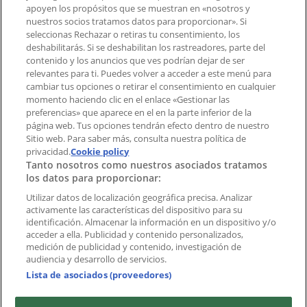
Notificar un folleto
apoyen los propósitos que se muestran en «nosotros y
¿Encontraste un problema en la web o en la
nuestros socios tratamos datos para proporcionar». Si
aplicación?
seleccionas Rechazar o retiras tu consentimiento, los
deshabilitarás. Si se deshabilitan los rastreadores, parte del
contenido y los anuncios que ves podrían dejar de ser
Índices
relevantes para ti. Puedes volver a acceder a este menú para
cambiar tus opciones o retirar el consentimiento en cualquier
momento haciendo clic en el enlace «Gestionar las
preferencias» que aparece en el en la parte inferior de la
Marcas
página web. Tus opciones tendrán efecto dentro de nuestro
Marcas locales
Sitio web. Para saber más, consulta nuestra política de
Negocios
privacidad.
Cookie policy
Tanto nosotros como nuestros asociados tratamos
Negocios cercanos
los datos para proporcionar:
Productos
Productos locales
Utilizar datos de localización geográfica precisa. Analizar
activamente las características del dispositivo para su
Ciudades
identificación. Almacenar la información en un dispositivo y/o
acceder a ella. Publicidad y contenido personalizados,
Descargar la APP Tiendeo
medición de publicidad y contenido, investigación de
audiencia y desarrollo de servicios.
Lista de asociados (proveedores)