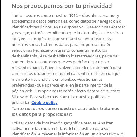
Contacto
Nos preocupamos por tu privacidad
Tanto nosotros como nuestros
1014
socios almacenamos y
accedemos a datos personales, como datos de navegación o
Contacto comercial y de marketing
identificadores únicos, en tu dispositivo. Si seleccionas Aceptar
Tienda mal colocada en el mapa
y navegar, estarás permitiendo que las tecnologías de rastreo
Notificar un folleto
apoyen los propósitos que se muestran en «nosotros y
¿Encontraste un problema en la web o en la
nuestros socios tratamos datos para proporcionar». Si
aplicación?
seleccionas Rechazar o retiras tu consentimiento, los
deshabilitarás. Si se deshabilitan los rastreadores, parte del
contenido y los anuncios que ves podrían dejar de ser
Índices
relevantes para ti. Puedes volver a acceder a este menú para
cambiar tus opciones o retirar el consentimiento en cualquier
momento haciendo clic en el enlace «Gestionar las
preferencias» que aparece en el en la parte inferior de la
Marcas
página web. Tus opciones tendrán efecto dentro de nuestro
Marcas locales
Sitio web. Para saber más, consulta nuestra política de
Negocios
privacidad.
Cookie policy
Tanto nosotros como nuestros asociados tratamos
Negocios cercanos
los datos para proporcionar:
Productos
Productos locales
Utilizar datos de localización geográfica precisa. Analizar
activamente las características del dispositivo para su
Ciudades
identificación. Almacenar la información en un dispositivo y/o