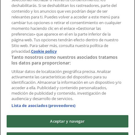
deshabilitarás. Si se deshabilitan los rastreadores, parte del
contenido y los anuncios que ves podrían dejar de ser
Índices
relevantes para ti. Puedes volver a acceder a este menú para
cambiar tus opciones o retirar el consentimiento en cualquier
momento haciendo clic en el enlace «Gestionar las
preferencias» que aparece en el en la parte inferior de la
Marcas
página web. Tus opciones tendrán efecto dentro de nuestro
Marcas locales
Sitio web. Para saber más, consulta nuestra política de
Negocios
privacidad.
Cookie policy
Tanto nosotros como nuestros asociados tratamos
Negocios cercanos
los datos para proporcionar:
Productos
Productos locales
Utilizar datos de localización geográfica precisa. Analizar
activamente las características del dispositivo para su
Ciudades
identificación. Almacenar la información en un dispositivo y/o
acceder a ella. Publicidad y contenido personalizados,
Descargar la APP Tiendeo
medición de publicidad y contenido, investigación de
audiencia y desarrollo de servicios.
Lista de asociados (proveedores)
Aceptar y navegar