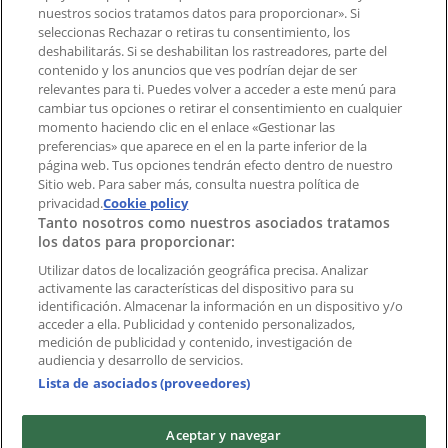
¿Encontraste un problema en la web o en la
nuestros socios tratamos datos para proporcionar». Si
aplicación?
seleccionas Rechazar o retiras tu consentimiento, los
deshabilitarás. Si se deshabilitan los rastreadores, parte del
contenido y los anuncios que ves podrían dejar de ser
Índices
relevantes para ti. Puedes volver a acceder a este menú para
cambiar tus opciones o retirar el consentimiento en cualquier
momento haciendo clic en el enlace «Gestionar las
preferencias» que aparece en el en la parte inferior de la
Marcas
página web. Tus opciones tendrán efecto dentro de nuestro
Marcas locales
Sitio web. Para saber más, consulta nuestra política de
Negocios
privacidad.
Cookie policy
Tanto nosotros como nuestros asociados tratamos
Negocios cercanos
los datos para proporcionar:
Productos
Productos locales
Utilizar datos de localización geográfica precisa. Analizar
activamente las características del dispositivo para su
Ciudades
identificación. Almacenar la información en un dispositivo y/o
acceder a ella. Publicidad y contenido personalizados,
Descargar la APP Tiendeo
medición de publicidad y contenido, investigación de
audiencia y desarrollo de servicios.
Lista de asociados (proveedores)
Aceptar y navegar