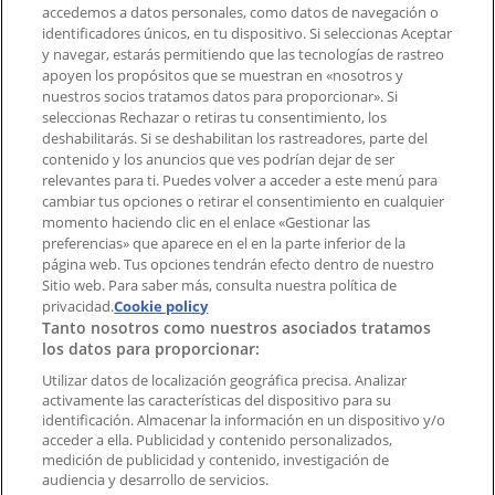
accedemos a datos personales, como datos de navegación o
Contacto comercial y de marketing
identificadores únicos, en tu dispositivo. Si seleccionas Aceptar
Tienda mal colocada en el mapa
y navegar, estarás permitiendo que las tecnologías de rastreo
Notificar un folleto
apoyen los propósitos que se muestran en «nosotros y
¿Encontraste un problema en la web o en la
nuestros socios tratamos datos para proporcionar». Si
aplicación?
seleccionas Rechazar o retiras tu consentimiento, los
deshabilitarás. Si se deshabilitan los rastreadores, parte del
contenido y los anuncios que ves podrían dejar de ser
Índices
relevantes para ti. Puedes volver a acceder a este menú para
cambiar tus opciones o retirar el consentimiento en cualquier
momento haciendo clic en el enlace «Gestionar las
preferencias» que aparece en el en la parte inferior de la
Marcas
página web. Tus opciones tendrán efecto dentro de nuestro
Marcas locales
Sitio web. Para saber más, consulta nuestra política de
Negocios
privacidad.
Cookie policy
Tanto nosotros como nuestros asociados tratamos
Negocios cercanos
los datos para proporcionar:
Productos
Productos locales
Utilizar datos de localización geográfica precisa. Analizar
activamente las características del dispositivo para su
Ciudades
identificación. Almacenar la información en un dispositivo y/o
acceder a ella. Publicidad y contenido personalizados,
Descargar la APP Tiendeo
medición de publicidad y contenido, investigación de
audiencia y desarrollo de servicios.