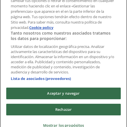
cambiar tus opciones o retirar el consentimiento en cualquier
momento haciendo clic en el enlace «Gestionar las
preferencias» que aparece en el en la parte inferior de la
Marcas
página web. Tus opciones tendrán efecto dentro de nuestro
Marcas locales
Sitio web. Para saber más, consulta nuestra política de
Negocios
privacidad.
Cookie policy
Tanto nosotros como nuestros asociados tratamos
Negocios cercanos
los datos para proporcionar:
Productos
Productos locales
Utilizar datos de localización geográfica precisa. Analizar
activamente las características del dispositivo para su
Ciudades
identificación. Almacenar la información en un dispositivo y/o
acceder a ella. Publicidad y contenido personalizados,
Descargar la APP Tiendeo
medición de publicidad y contenido, investigación de
audiencia y desarrollo de servicios.
Lista de asociados (proveedores)
Aceptar y navegar
Copyright © Tiendeo ® 2026 · Shopfully Marketing S.L.U. –
Rechazar
Palau de Mar – 08039 Barcelona, Spain
Términos y condiciones
Política de privacidad
Mostrar los propósitos