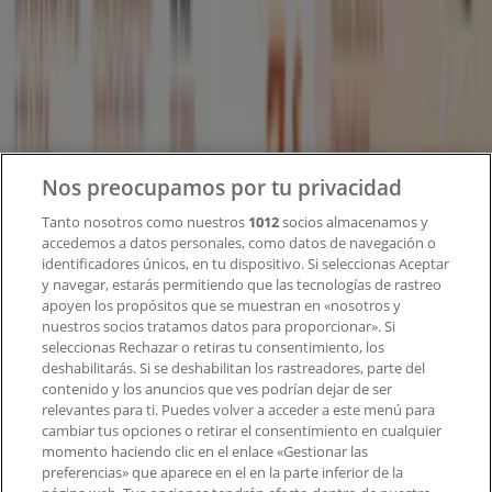
¿Qué hacemos?
Soluciones para empresas
Noticias y prensa
Trabaja con nosotros
Contacto
Nos preocupamos por tu privacidad
Tanto nosotros como nuestros
1012
socios almacenamos y
accedemos a datos personales, como datos de navegación o
Contacto comercial y de marketing
identificadores únicos, en tu dispositivo. Si seleccionas Aceptar
Tienda mal colocada en el mapa
y navegar, estarás permitiendo que las tecnologías de rastreo
Notificar un folleto
apoyen los propósitos que se muestran en «nosotros y
¿Encontraste un problema en la web o en la
nuestros socios tratamos datos para proporcionar». Si
aplicación?
seleccionas Rechazar o retiras tu consentimiento, los
deshabilitarás. Si se deshabilitan los rastreadores, parte del
contenido y los anuncios que ves podrían dejar de ser
Índices
relevantes para ti. Puedes volver a acceder a este menú para
cambiar tus opciones o retirar el consentimiento en cualquier
momento haciendo clic en el enlace «Gestionar las
preferencias» que aparece en el en la parte inferior de la
Marcas