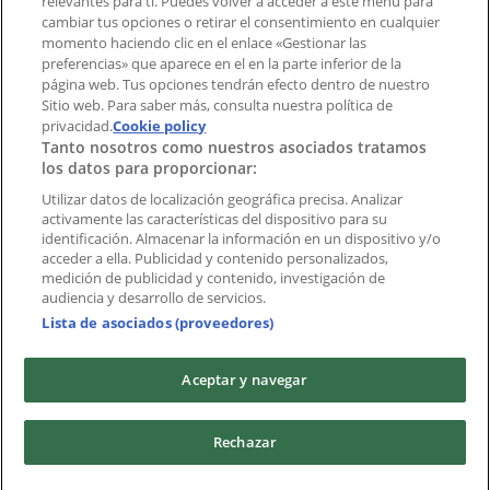
relevantes para ti. Puedes volver a acceder a este menú para
cambiar tus opciones o retirar el consentimiento en cualquier
momento haciendo clic en el enlace «Gestionar las
preferencias» que aparece en el en la parte inferior de la
Marcas
página web. Tus opciones tendrán efecto dentro de nuestro
Marcas locales
Sitio web. Para saber más, consulta nuestra política de
Negocios
privacidad.
Cookie policy
Tanto nosotros como nuestros asociados tratamos
Negocios cercanos
los datos para proporcionar:
Productos
Productos locales
Utilizar datos de localización geográfica precisa. Analizar
activamente las características del dispositivo para su
Ciudades
identificación. Almacenar la información en un dispositivo y/o
acceder a ella. Publicidad y contenido personalizados,
Descargar la APP Tiendeo
medición de publicidad y contenido, investigación de
audiencia y desarrollo de servicios.
Lista de asociados (proveedores)
Aceptar y navegar
Copyright © Tiendeo ® 2026 · Shopfully Marketing S.L.U. –
Rechazar
Palau de Mar – 08039 Barcelona, Spain