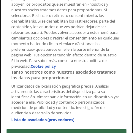
Notificar un folleto
apoyen los propósitos que se muestran en «nosotros y
¿Encontraste un problema en la web o en la
nuestros socios tratamos datos para proporcionar». Si
aplicación?
seleccionas Rechazar o retiras tu consentimiento, los
deshabilitarás. Si se deshabilitan los rastreadores, parte del
contenido y los anuncios que ves podrían dejar de ser
Índices
relevantes para ti. Puedes volver a acceder a este menú para
cambiar tus opciones o retirar el consentimiento en cualquier
momento haciendo clic en el enlace «Gestionar las
preferencias» que aparece en el en la parte inferior de la
Marcas
página web. Tus opciones tendrán efecto dentro de nuestro
Marcas locales
Sitio web. Para saber más, consulta nuestra política de
Negocios
privacidad.
Cookie policy
Tanto nosotros como nuestros asociados tratamos
Negocios cercanos
los datos para proporcionar:
Productos
Productos locales
Utilizar datos de localización geográfica precisa. Analizar
activamente las características del dispositivo para su
Ciudades
identificación. Almacenar la información en un dispositivo y/o
acceder a ella. Publicidad y contenido personalizados,
Descargar la APP Tiendeo
medición de publicidad y contenido, investigación de
audiencia y desarrollo de servicios.
Lista de asociados (proveedores)