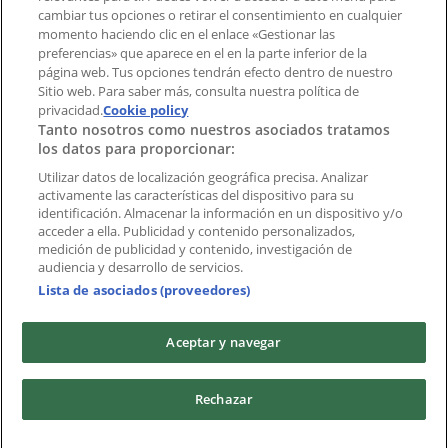
cambiar tus opciones o retirar el consentimiento en cualquier
momento haciendo clic en el enlace «Gestionar las
preferencias» que aparece en el en la parte inferior de la
Marcas
página web. Tus opciones tendrán efecto dentro de nuestro
Marcas locales
Sitio web. Para saber más, consulta nuestra política de
Negocios
privacidad.
Cookie policy
Tanto nosotros como nuestros asociados tratamos
Negocios cercanos
los datos para proporcionar:
Productos
Productos locales
Utilizar datos de localización geográfica precisa. Analizar
activamente las características del dispositivo para su
Ciudades
identificación. Almacenar la información en un dispositivo y/o
acceder a ella. Publicidad y contenido personalizados,
Descargar la APP Tiendeo
medición de publicidad y contenido, investigación de
audiencia y desarrollo de servicios.
Lista de asociados (proveedores)
Aceptar y navegar
Copyright © Tiendeo ® 2026 · Shopfully Marketing S.L.U. –
Rechazar
Palau de Mar – 08039 Barcelona, Spain