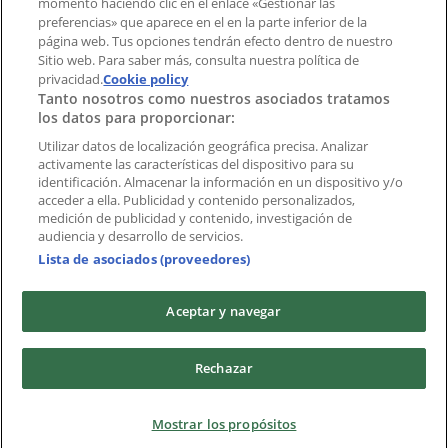
momento haciendo clic en el enlace «Gestionar las
preferencias» que aparece en el en la parte inferior de la
Marcas
página web. Tus opciones tendrán efecto dentro de nuestro
Marcas locales
Sitio web. Para saber más, consulta nuestra política de
Negocios
privacidad.
Cookie policy
Tanto nosotros como nuestros asociados tratamos
Negocios cercanos
los datos para proporcionar:
Productos
Productos locales
Utilizar datos de localización geográfica precisa. Analizar
activamente las características del dispositivo para su
Ciudades
identificación. Almacenar la información en un dispositivo y/o
acceder a ella. Publicidad y contenido personalizados,
Descargar la APP Tiendeo
medición de publicidad y contenido, investigación de
audiencia y desarrollo de servicios.
Lista de asociados (proveedores)
Aceptar y navegar
Copyright © Tiendeo ® 2026 · Shopfully Marketing S.L.U. –
Rechazar
Palau de Mar – 08039 Barcelona, Spain
Términos y condiciones
Política de privacidad
Mostrar los propósitos
Gestionar cookies