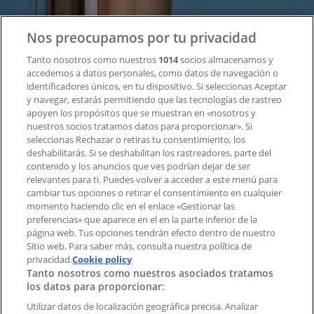
Contacto
Nos preocupamos por tu privacidad
Tanto nosotros como nuestros
1014
socios almacenamos y
accedemos a datos personales, como datos de navegación o
Contacto comercial y de marketing
identificadores únicos, en tu dispositivo. Si seleccionas Aceptar
Tienda mal colocada en el mapa
y navegar, estarás permitiendo que las tecnologías de rastreo
Notificar un folleto
apoyen los propósitos que se muestran en «nosotros y
¿Encontraste un problema en la web o en la
nuestros socios tratamos datos para proporcionar». Si
aplicación?
seleccionas Rechazar o retiras tu consentimiento, los
deshabilitarás. Si se deshabilitan los rastreadores, parte del
contenido y los anuncios que ves podrían dejar de ser
Índices
relevantes para ti. Puedes volver a acceder a este menú para
cambiar tus opciones o retirar el consentimiento en cualquier
momento haciendo clic en el enlace «Gestionar las
preferencias» que aparece en el en la parte inferior de la
Marcas
página web. Tus opciones tendrán efecto dentro de nuestro
Marcas locales
Sitio web. Para saber más, consulta nuestra política de
Negocios
privacidad.
Cookie policy
Tanto nosotros como nuestros asociados tratamos
Negocios cercanos
los datos para proporcionar:
Productos
Productos locales
Utilizar datos de localización geográfica precisa. Analizar