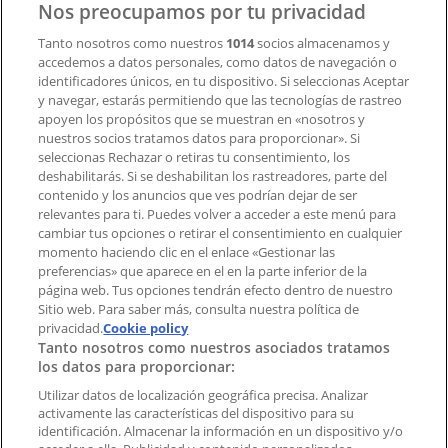
Nos preocupamos por tu privacidad
Tanto nosotros como nuestros
1014
socios almacenamos y
accedemos a datos personales, como datos de navegación o
Contacto comercial y de marketing
identificadores únicos, en tu dispositivo. Si seleccionas Aceptar
Tienda mal colocada en el mapa
y navegar, estarás permitiendo que las tecnologías de rastreo
Notificar un folleto
apoyen los propósitos que se muestran en «nosotros y
¿Encontraste un problema en la web o en la
nuestros socios tratamos datos para proporcionar». Si
aplicación?
seleccionas Rechazar o retiras tu consentimiento, los
deshabilitarás. Si se deshabilitan los rastreadores, parte del
contenido y los anuncios que ves podrían dejar de ser
Índices
relevantes para ti. Puedes volver a acceder a este menú para
cambiar tus opciones o retirar el consentimiento en cualquier
momento haciendo clic en el enlace «Gestionar las
preferencias» que aparece en el en la parte inferior de la
Marcas
página web. Tus opciones tendrán efecto dentro de nuestro
Marcas locales
Sitio web. Para saber más, consulta nuestra política de
Negocios
privacidad.
Cookie policy
Tanto nosotros como nuestros asociados tratamos
Negocios cercanos
los datos para proporcionar:
Productos
Productos locales
Utilizar datos de localización geográfica precisa. Analizar
activamente las características del dispositivo para su
Ciudades
identificación. Almacenar la información en un dispositivo y/o