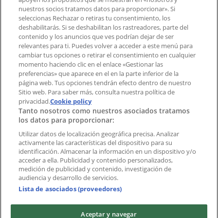
¿Encontraste un problema en la web o en la
nuestros socios tratamos datos para proporcionar». Si
aplicación?
seleccionas Rechazar o retiras tu consentimiento, los
deshabilitarás. Si se deshabilitan los rastreadores, parte del
contenido y los anuncios que ves podrían dejar de ser
Índices
relevantes para ti. Puedes volver a acceder a este menú para
cambiar tus opciones o retirar el consentimiento en cualquier
momento haciendo clic en el enlace «Gestionar las
preferencias» que aparece en el en la parte inferior de la
Marcas
página web. Tus opciones tendrán efecto dentro de nuestro
Marcas locales
Sitio web. Para saber más, consulta nuestra política de
Negocios
privacidad.
Cookie policy
Tanto nosotros como nuestros asociados tratamos
Negocios cercanos
los datos para proporcionar:
Productos
Productos locales
Utilizar datos de localización geográfica precisa. Analizar
activamente las características del dispositivo para su
Ciudades
identificación. Almacenar la información en un dispositivo y/o
acceder a ella. Publicidad y contenido personalizados,
Descargar la APP Tiendeo
medición de publicidad y contenido, investigación de
audiencia y desarrollo de servicios.
Lista de asociados (proveedores)
Aceptar y navegar