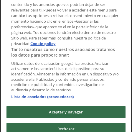
contenido y los anuncios que ves podrían dejar de ser
Índices
relevantes para ti. Puedes volver a acceder a este menú para
cambiar tus opciones o retirar el consentimiento en cualquier
momento haciendo clic en el enlace «Gestionar las
preferencias» que aparece en el en la parte inferior de la
Marcas
página web. Tus opciones tendrán efecto dentro de nuestro
Marcas locales
Sitio web. Para saber más, consulta nuestra política de
Negocios
privacidad.
Cookie policy
Tanto nosotros como nuestros asociados tratamos
Negocios cercanos
los datos para proporcionar:
Productos
Productos locales
Utilizar datos de localización geográfica precisa. Analizar
activamente las características del dispositivo para su
Ciudades
identificación. Almacenar la información en un dispositivo y/o
acceder a ella. Publicidad y contenido personalizados,
Descargar la APP Tiendeo
medición de publicidad y contenido, investigación de
audiencia y desarrollo de servicios.
Lista de asociados (proveedores)
Aceptar y navegar
Copyright © Tiendeo ® 2026 · Shopfully Marketing S.L.U. –
Rechazar