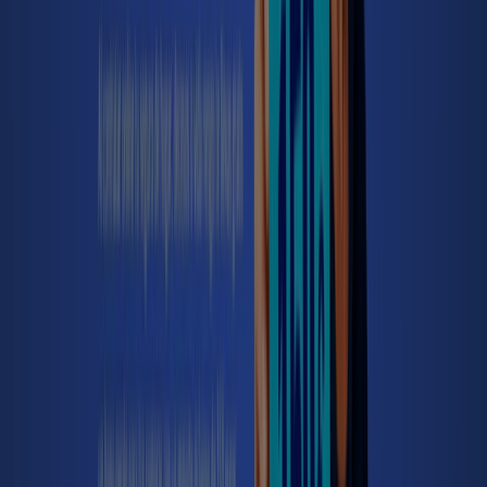
Santalucía
¡Aprovecha La Oportunidad!
Caduca el 6/9
Oviedo
Otros negocios de Bancos y Seguros
en Oviedo
Encuentra catálogos de BBVA en tu
ciudad
BBVA en Madrid
BBVA en Barcelona
BBVA en Sevilla
BBVA en Zaragoza
BBVA en Málaga
BBVA en Siero
BBVA en Mieres
BBVA en Gijón
BBVA en Carreño
BBVA en Avilés
BBVA en Castrillón
BBVA en Gozón
BBVA en Muros de Nalón
BBVA en Laviana
BBVA en