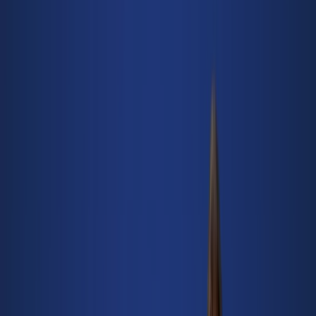
y Promociones
Seguir para obtener ofertas
Tiendeo en Oviedo
»
Ofertas de Bancos y Seguros en Oviedo
»
BBVA en Oviedo
Vistazo de las ofertas de BBVA en
Oviedo
Catálogos con ofertas de BBVA en Oviedo:
1
Categoría:
Bancos y Seguros