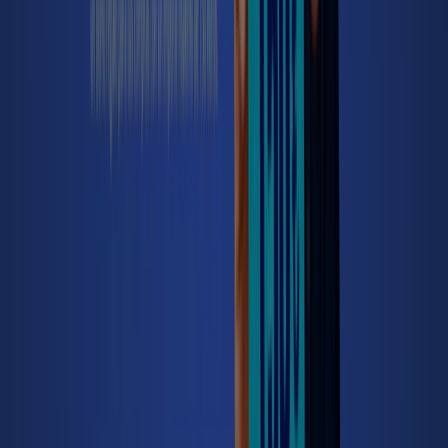
Lena
BBVA en Salas
BBVA en Aller
Ver más ciudades
Vistazo de las ofertas de BBVA en
Oviedo
Catálogos con ofertas de BBVA en Oviedo:
1
Categoría:
Bancos y Seguros
Oferta más reciente:
23/7/2026
Catálogos y ofertas de BBVA en
Oviedo
El banco BBVA busca establecer relaciones duraderas
con sus clientes, por esto les proporciona soluciones
financieras adaptadas a sus necesidades, con productos