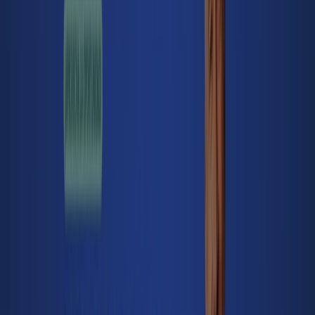
BBVA
PL. PRIMO RIVERA, 3, Oviedo
547 m
BBVA
SANTA SUSANA, 2, Oviedo
549 m
BBVA
AV. GALICIA, 5, Oviedo