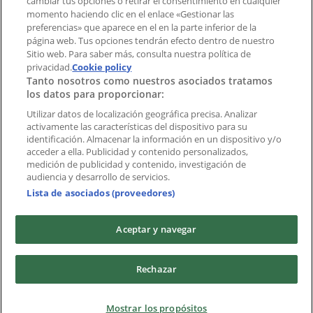
cambiar tus opciones o retirar el consentimiento en cualquier
momento haciendo clic en el enlace «Gestionar las
preferencias» que aparece en el en la parte inferior de la
Marcas
página web. Tus opciones tendrán efecto dentro de nuestro
Marcas locales
Sitio web. Para saber más, consulta nuestra política de
Negocios
privacidad.
Cookie policy
Tanto nosotros como nuestros asociados tratamos
Negocios cercanos
los datos para proporcionar:
Productos
Productos locales
Utilizar datos de localización geográfica precisa. Analizar
activamente las características del dispositivo para su
Ciudades
identificación. Almacenar la información en un dispositivo y/o
acceder a ella. Publicidad y contenido personalizados,
Descargar la APP Tiendeo
medición de publicidad y contenido, investigación de
audiencia y desarrollo de servicios.
Lista de asociados (proveedores)
Aceptar y navegar
Copyright © Tiendeo ® 2026 · Shopfully Marketing S.L.U. –
Rechazar
Palau de Mar – 08039 Barcelona, Spain
Términos y condiciones
Política de privacidad
Mostrar los propósitos