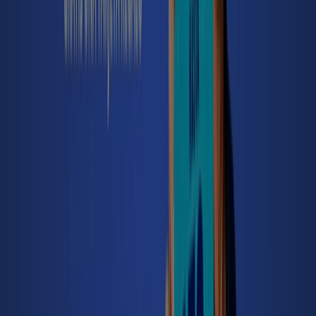
EVO Banco
Cuenta digital
Caduca el 14/9
Oviedo
MAPFRE
Promociones
Caduca el 15/8
Oviedo
Pelayo Seguros
Promoción
Caduca el 31/8
Oviedo