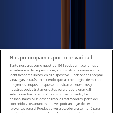
Tiendeo
¿Qué hacemos?
Soluciones para empresas
Noticias y prensa
Trabaja con nosotros
Contacto
Nos preocupamos por tu privacidad
Tanto nosotros como nuestros
1014
socios almacenamos y
accedemos a datos personales, como datos de navegación o
Contacto comercial y de marketing
identificadores únicos, en tu dispositivo. Si seleccionas Aceptar
Tienda mal colocada en el mapa
y navegar, estarás permitiendo que las tecnologías de rastreo
Notificar un folleto
apoyen los propósitos que se muestran en «nosotros y
¿Encontraste un problema en la web o en la
nuestros socios tratamos datos para proporcionar». Si
aplicación?
seleccionas Rechazar o retiras tu consentimiento, los
deshabilitarás. Si se deshabilitan los rastreadores, parte del
contenido y los anuncios que ves podrían dejar de ser
Índices
relevantes para ti. Puedes volver a acceder a este menú para