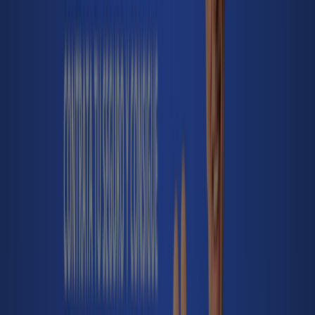
562 m
BBVA en Oviedo — Ver tiendas, teléfonos y horarios
Ahorrar es aún más fácil con la aplicación.
Puedes encontrar las mejores ofertas de los negocios
más cercanos, guardarlas y crear tu lista de ahorro, todo
desde tu celular.
DESCARGA LA APLICACIÓN
Otros Catálogos de Bancos y