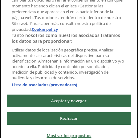
cambiar tus opciones o retirar el consentimiento en cualquier
momento haciendo clic en el enlace «Gestionar las
preferencias» que aparece en el en la parte inferior de la
Marcas
página web. Tus opciones tendrán efecto dentro de nuestro
Marcas locales
Sitio web. Para saber más, consulta nuestra política de
Negocios
privacidad.
Cookie policy
Tanto nosotros como nuestros asociados tratamos
Negocios cercanos
los datos para proporcionar:
Productos
Productos locales
Utilizar datos de localización geográfica precisa. Analizar
activamente las características del dispositivo para su
Ciudades
identificación. Almacenar la información en un dispositivo y/o
acceder a ella. Publicidad y contenido personalizados,
Descargar la APP Tiendeo
medición de publicidad y contenido, investigación de
audiencia y desarrollo de servicios.
Lista de asociados (proveedores)
Aceptar y navegar
Copyright © Tiendeo ® 2026 · Shopfully Marketing S.L.U. –
Rechazar
Palau de Mar – 08039 Barcelona, Spain
Términos y condiciones
Política de privacidad
Mostrar los propósitos