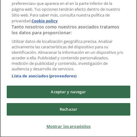
preferencias» que aparece en el en la parte inferior de la
Marcas
página web. Tus opciones tendrán efecto dentro de nuestro
Marcas locales
Sitio web. Para saber más, consulta nuestra política de
Negocios
privacidad.
Cookie policy
Tanto nosotros como nuestros asociados tratamos
Negocios cercanos
los datos para proporcionar:
Productos
Productos locales
Utilizar datos de localización geográfica precisa. Analizar
activamente las características del dispositivo para su
Ciudades
identificación. Almacenar la información en un dispositivo y/o
acceder a ella. Publicidad y contenido personalizados,
Descargar la APP Tiendeo
medición de publicidad y contenido, investigación de
audiencia y desarrollo de servicios.
Lista de asociados (proveedores)
Aceptar y navegar
Copyright © Tiendeo ® 2026 · Shopfully Marketing S.L.U. –
Rechazar
Palau de Mar – 08039 Barcelona, Spain
Términos y condiciones
Política de privacidad
Mostrar los propósitos
Gestionar cookies