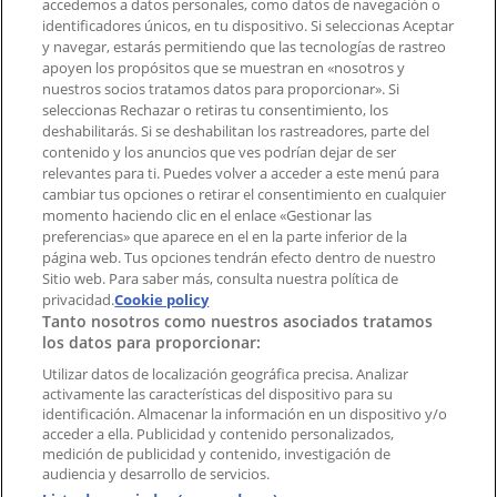
accedemos a datos personales, como datos de navegación o
Contacto comercial y de marketing
identificadores únicos, en tu dispositivo. Si seleccionas Aceptar
Tienda mal colocada en el mapa
y navegar, estarás permitiendo que las tecnologías de rastreo
Notificar un folleto
apoyen los propósitos que se muestran en «nosotros y
¿Encontraste un problema en la web o en la
nuestros socios tratamos datos para proporcionar». Si
aplicación?
seleccionas Rechazar o retiras tu consentimiento, los
deshabilitarás. Si se deshabilitan los rastreadores, parte del
contenido y los anuncios que ves podrían dejar de ser
Índices
relevantes para ti. Puedes volver a acceder a este menú para
cambiar tus opciones o retirar el consentimiento en cualquier
momento haciendo clic en el enlace «Gestionar las
preferencias» que aparece en el en la parte inferior de la
Marcas
página web. Tus opciones tendrán efecto dentro de nuestro
Marcas locales
Sitio web. Para saber más, consulta nuestra política de
Negocios
privacidad.
Cookie policy
Tanto nosotros como nuestros asociados tratamos
Negocios cercanos
los datos para proporcionar:
Productos
Productos locales
Utilizar datos de localización geográfica precisa. Analizar
activamente las características del dispositivo para su
Ciudades
identificación. Almacenar la información en un dispositivo y/o
acceder a ella. Publicidad y contenido personalizados,
Descargar la APP Tiendeo
medición de publicidad y contenido, investigación de
audiencia y desarrollo de servicios.