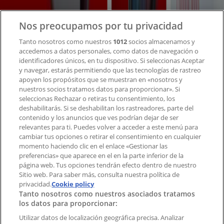
Contacto
Nos preocupamos por tu privacidad
Tanto nosotros como nuestros
1012
socios almacenamos y
accedemos a datos personales, como datos de navegación o
Contacto comercial y de marketing
identificadores únicos, en tu dispositivo. Si seleccionas Aceptar
Tienda mal colocada en el mapa
y navegar, estarás permitiendo que las tecnologías de rastreo
Notificar un folleto
apoyen los propósitos que se muestran en «nosotros y
¿Encontraste un problema en la web o en la
nuestros socios tratamos datos para proporcionar». Si
aplicación?
seleccionas Rechazar o retiras tu consentimiento, los
deshabilitarás. Si se deshabilitan los rastreadores, parte del
contenido y los anuncios que ves podrían dejar de ser
Índices
relevantes para ti. Puedes volver a acceder a este menú para
cambiar tus opciones o retirar el consentimiento en cualquier
momento haciendo clic en el enlace «Gestionar las
preferencias» que aparece en el en la parte inferior de la
Marcas
página web. Tus opciones tendrán efecto dentro de nuestro
Marcas locales
Sitio web. Para saber más, consulta nuestra política de
Negocios
privacidad.
Cookie policy
Tanto nosotros como nuestros asociados tratamos
Negocios cercanos
los datos para proporcionar:
Productos
Productos locales
Utilizar datos de localización geográfica precisa. Analizar