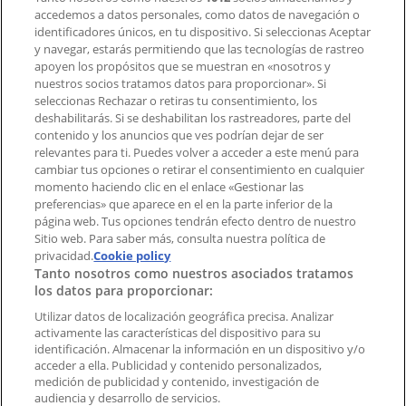
accedemos a datos personales, como datos de navegación o
Contacto comercial y de marketing
identificadores únicos, en tu dispositivo. Si seleccionas Aceptar
Tienda mal colocada en el mapa
y navegar, estarás permitiendo que las tecnologías de rastreo
Notificar un folleto
apoyen los propósitos que se muestran en «nosotros y
¿Encontraste un problema en la web o en la
nuestros socios tratamos datos para proporcionar». Si
aplicación?
seleccionas Rechazar o retiras tu consentimiento, los
deshabilitarás. Si se deshabilitan los rastreadores, parte del
contenido y los anuncios que ves podrían dejar de ser
Índices
relevantes para ti. Puedes volver a acceder a este menú para
cambiar tus opciones o retirar el consentimiento en cualquier
momento haciendo clic en el enlace «Gestionar las
preferencias» que aparece en el en la parte inferior de la
Marcas
página web. Tus opciones tendrán efecto dentro de nuestro
Marcas locales
Sitio web. Para saber más, consulta nuestra política de
Negocios
privacidad.
Cookie policy
Tanto nosotros como nuestros asociados tratamos
Negocios cercanos
los datos para proporcionar:
Productos
Productos locales
Utilizar datos de localización geográfica precisa. Analizar
activamente las características del dispositivo para su
Ciudades
identificación. Almacenar la información en un dispositivo y/o
acceder a ella. Publicidad y contenido personalizados,
Descargar la APP Tiendeo
medición de publicidad y contenido, investigación de
audiencia y desarrollo de servicios.