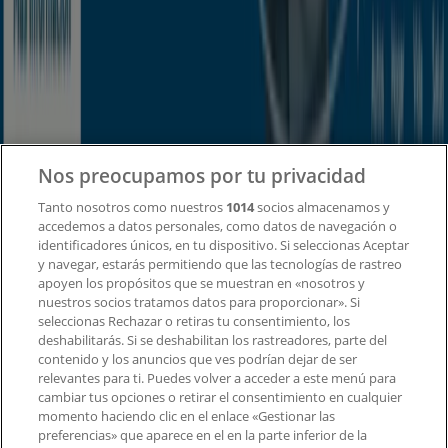
¿Qué hacemos?
Soluciones para empresas
Noticias y prensa
Trabaja con nosotros
Contacto
Nos preocupamos por tu privacidad
Tanto nosotros como nuestros
1014
socios almacenamos y
accedemos a datos personales, como datos de navegación o
Contacto comercial y de marketing
identificadores únicos, en tu dispositivo. Si seleccionas Aceptar
Tienda mal colocada en el mapa
y navegar, estarás permitiendo que las tecnologías de rastreo
Notificar un folleto
apoyen los propósitos que se muestran en «nosotros y
¿Encontraste un problema en la web o en la
nuestros socios tratamos datos para proporcionar». Si
aplicación?
seleccionas Rechazar o retiras tu consentimiento, los
deshabilitarás. Si se deshabilitan los rastreadores, parte del
contenido y los anuncios que ves podrían dejar de ser
Índices
relevantes para ti. Puedes volver a acceder a este menú para
cambiar tus opciones o retirar el consentimiento en cualquier
momento haciendo clic en el enlace «Gestionar las
preferencias» que aparece en el en la parte inferior de la