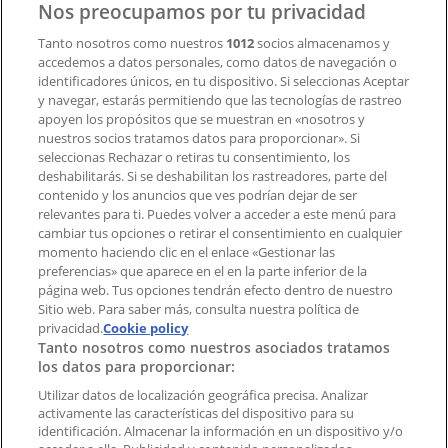
Nos preocupamos por tu privacidad
Contacto
Tanto nosotros como nuestros
1012
socios almacenamos y
accedemos a datos personales, como datos de navegación o
identificadores únicos, en tu dispositivo. Si seleccionas Aceptar
y navegar, estarás permitiendo que las tecnologías de rastreo
Contacto comercial y de marketing
apoyen los propósitos que se muestran en «nosotros y
Tienda mal colocada en el mapa
nuestros socios tratamos datos para proporcionar». Si
Notificar un folleto
seleccionas Rechazar o retiras tu consentimiento, los
deshabilitarás. Si se deshabilitan los rastreadores, parte del
¿Encontraste un problema en la web o en la
contenido y los anuncios que ves podrían dejar de ser
aplicación?
relevantes para ti. Puedes volver a acceder a este menú para
cambiar tus opciones o retirar el consentimiento en cualquier
momento haciendo clic en el enlace «Gestionar las
Índices
preferencias» que aparece en el en la parte inferior de la
página web. Tus opciones tendrán efecto dentro de nuestro
Sitio web. Para saber más, consulta nuestra política de
Marcas
privacidad.
Cookie policy
Tanto nosotros como nuestros asociados tratamos
Negocios
los datos para proporcionar:
Negocios cercanos
Productos
Utilizar datos de localización geográfica precisa. Analizar
activamente las características del dispositivo para su
Ciudades
identificación. Almacenar la información en un dispositivo y/o