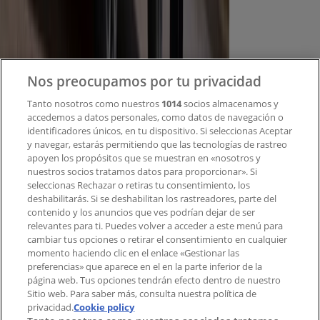
Noticias y prensa
Trabaja con nosotros
Contacto
Nos preocupamos por tu privacidad
Tanto nosotros como nuestros
1014
socios almacenamos y
accedemos a datos personales, como datos de navegación o
Contacto comercial y de marketing
identificadores únicos, en tu dispositivo. Si seleccionas Aceptar
Tienda mal colocada en el mapa
y navegar, estarás permitiendo que las tecnologías de rastreo
Notificar un folleto
apoyen los propósitos que se muestran en «nosotros y
¿Encontraste un problema en la web o en la
nuestros socios tratamos datos para proporcionar». Si
aplicación?
seleccionas Rechazar o retiras tu consentimiento, los
deshabilitarás. Si se deshabilitan los rastreadores, parte del
contenido y los anuncios que ves podrían dejar de ser
Índices
relevantes para ti. Puedes volver a acceder a este menú para
cambiar tus opciones o retirar el consentimiento en cualquier
momento haciendo clic en el enlace «Gestionar las
preferencias» que aparece en el en la parte inferior de la
Marcas
página web. Tus opciones tendrán efecto dentro de nuestro
Marcas locales
Sitio web. Para saber más, consulta nuestra política de
Negocios
privacidad.
Cookie policy