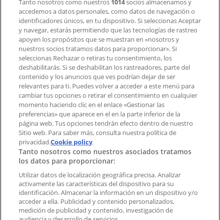
Tanto nosotros como nuestros
1014
socios almacenamos y
accedemos a datos personales, como datos de navegación o
Contacto comercial y de marketing
identificadores únicos, en tu dispositivo. Si seleccionas Aceptar
Tienda mal colocada en el mapa
y navegar, estarás permitiendo que las tecnologías de rastreo
Notificar un folleto
apoyen los propósitos que se muestran en «nosotros y
¿Encontraste un problema en la web o en la
nuestros socios tratamos datos para proporcionar». Si
aplicación?
seleccionas Rechazar o retiras tu consentimiento, los
deshabilitarás. Si se deshabilitan los rastreadores, parte del
contenido y los anuncios que ves podrían dejar de ser
Índices
relevantes para ti. Puedes volver a acceder a este menú para
cambiar tus opciones o retirar el consentimiento en cualquier
momento haciendo clic en el enlace «Gestionar las
preferencias» que aparece en el en la parte inferior de la
Marcas
página web. Tus opciones tendrán efecto dentro de nuestro
Marcas locales
Sitio web. Para saber más, consulta nuestra política de
Negocios
privacidad.
Cookie policy
Tanto nosotros como nuestros asociados tratamos
Negocios cercanos
los datos para proporcionar:
Productos
Productos locales
Utilizar datos de localización geográfica precisa. Analizar
activamente las características del dispositivo para su
Ciudades
identificación. Almacenar la información en un dispositivo y/o
acceder a ella. Publicidad y contenido personalizados,
Descargar la APP Tiendeo
medición de publicidad y contenido, investigación de
audiencia y desarrollo de servicios.