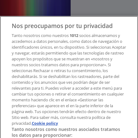
Trabaja con nosotros
Contacto
Nos preocupamos por tu privacidad
Tanto nosotros como nuestros
1012
socios almacenamos y
accedemos a datos personales, como datos de navegación o
Contacto comercial y de marketing
identificadores únicos, en tu dispositivo. Si seleccionas Aceptar
Tienda mal colocada en el mapa
y navegar, estarás permitiendo que las tecnologías de rastreo
Notificar un folleto
apoyen los propósitos que se muestran en «nosotros y
¿Encontraste un problema en la web o en la
nuestros socios tratamos datos para proporcionar». Si
aplicación?
seleccionas Rechazar o retiras tu consentimiento, los
deshabilitarás. Si se deshabilitan los rastreadores, parte del
contenido y los anuncios que ves podrían dejar de ser
Índices
relevantes para ti. Puedes volver a acceder a este menú para
cambiar tus opciones o retirar el consentimiento en cualquier
momento haciendo clic en el enlace «Gestionar las
preferencias» que aparece en el en la parte inferior de la
Marcas
página web. Tus opciones tendrán efecto dentro de nuestro
Marcas locales
Sitio web. Para saber más, consulta nuestra política de
Negocios
privacidad.
Cookie policy
Tanto nosotros como nuestros asociados tratamos
Negocios cercanos
los datos para proporcionar:
Productos