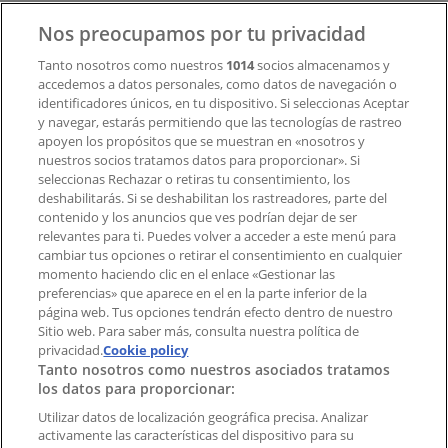
Trabaja con nosotros
Nos preocupamos por tu privacidad
Contacto
Tanto nosotros como nuestros
1014
socios almacenamos y
accedemos a datos personales, como datos de navegación o
identificadores únicos, en tu dispositivo. Si seleccionas Aceptar
y navegar, estarás permitiendo que las tecnologías de rastreo
Contacto comercial y de marketing
apoyen los propósitos que se muestran en «nosotros y
Tienda mal colocada en el mapa
nuestros socios tratamos datos para proporcionar». Si
Notificar un folleto
seleccionas Rechazar o retiras tu consentimiento, los
deshabilitarás. Si se deshabilitan los rastreadores, parte del
¿Encontraste un problema en la web o en la
contenido y los anuncios que ves podrían dejar de ser
aplicación?
relevantes para ti. Puedes volver a acceder a este menú para
cambiar tus opciones o retirar el consentimiento en cualquier
momento haciendo clic en el enlace «Gestionar las
Índices
preferencias» que aparece en el en la parte inferior de la
página web. Tus opciones tendrán efecto dentro de nuestro
Sitio web. Para saber más, consulta nuestra política de
privacidad.
Cookie policy
Marcas
Tanto nosotros como nuestros asociados tratamos
Negocios
los datos para proporcionar:
Negocios cercanos
Productos
Utilizar datos de localización geográfica precisa. Analizar
activamente las características del dispositivo para su
Ciudades