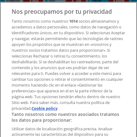
Contacto
Nos preocupamos por tu privacidad
Tanto nosotros como nuestros
1014
socios almacenamos y
accedemos a datos personales, como datos de navegación o
Contacto comercial y de marketing
identificadores únicos, en tu dispositivo. Si seleccionas Aceptar
Tienda mal colocada en el mapa
y navegar, estarás permitiendo que las tecnologías de rastreo
Notificar un folleto
apoyen los propósitos que se muestran en «nosotros y
¿Encontraste un problema en la web o en la
nuestros socios tratamos datos para proporcionar». Si
aplicación?
seleccionas Rechazar o retiras tu consentimiento, los
deshabilitarás. Si se deshabilitan los rastreadores, parte del
contenido y los anuncios que ves podrían dejar de ser
Índices
relevantes para ti. Puedes volver a acceder a este menú para
cambiar tus opciones o retirar el consentimiento en cualquier
momento haciendo clic en el enlace «Gestionar las
preferencias» que aparece en el en la parte inferior de la
Marcas
página web. Tus opciones tendrán efecto dentro de nuestro
Marcas locales
Sitio web. Para saber más, consulta nuestra política de
Negocios
privacidad.
Cookie policy
Tanto nosotros como nuestros asociados tratamos
Negocios cercanos
los datos para proporcionar:
Productos
Productos locales
Utilizar datos de localización geográfica precisa. Analizar
activamente las características del dispositivo para su
Ciudades