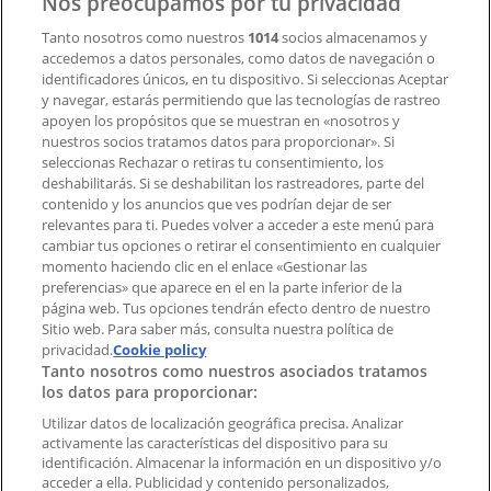
Nos preocupamos por tu privacidad
Contacto
Tanto nosotros como nuestros
1014
socios almacenamos y
accedemos a datos personales, como datos de navegación o
identificadores únicos, en tu dispositivo. Si seleccionas Aceptar
y navegar, estarás permitiendo que las tecnologías de rastreo
Contacto comercial y de marketing
apoyen los propósitos que se muestran en «nosotros y
Tienda mal colocada en el mapa
nuestros socios tratamos datos para proporcionar». Si
Notificar un folleto
seleccionas Rechazar o retiras tu consentimiento, los
deshabilitarás. Si se deshabilitan los rastreadores, parte del
¿Encontraste un problema en la web o en la
contenido y los anuncios que ves podrían dejar de ser
aplicación?
relevantes para ti. Puedes volver a acceder a este menú para
cambiar tus opciones o retirar el consentimiento en cualquier
momento haciendo clic en el enlace «Gestionar las
Índices
preferencias» que aparece en el en la parte inferior de la
página web. Tus opciones tendrán efecto dentro de nuestro
Sitio web. Para saber más, consulta nuestra política de
Marcas
privacidad.
Cookie policy
Tanto nosotros como nuestros asociados tratamos
Negocios
los datos para proporcionar:
Negocios cercanos
Productos
Utilizar datos de localización geográfica precisa. Analizar
activamente las características del dispositivo para su
Ciudades
identificación. Almacenar la información en un dispositivo y/o
acceder a ella. Publicidad y contenido personalizados,