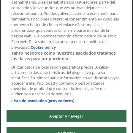
deshabilitarás. Si se deshabilitan los rastreadores, parte del
¿Encontraste un problema en la web o en la
contenido y los anuncios que ves podrían dejar de ser
aplicación?
relevantes para ti. Puedes volver a acceder a este menú para
cambiar tus opciones o retirar el consentimiento en cualquier
momento haciendo clic en el enlace «Gestionar las
Índices
preferencias» que aparece en el en la parte inferior de la
página web. Tus opciones tendrán efecto dentro de nuestro
Sitio web. Para saber más, consulta nuestra política de
Marcas
privacidad.
Cookie policy
Tanto nosotros como nuestros asociados tratamos
Negocios
los datos para proporcionar:
Negocios cercanos
Productos
Utilizar datos de localización geográfica precisa. Analizar
activamente las características del dispositivo para su
Ciudades
identificación. Almacenar la información en un dispositivo y/o
acceder a ella. Publicidad y contenido personalizados,
Descargar la APP Tiendeo
medición de publicidad y contenido, investigación de
audiencia y desarrollo de servicios.
Lista de asociados (proveedores)
Aceptar y navegar
Copyright © Tiendeo ® 2026 · Shopfully Marketing S.L.U. –