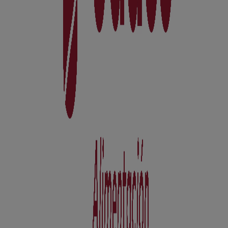
No pierdas la oportunidad de visitar la tienda de
UDACO
en
Ctra. Los Molinos,11
para disfrutar de una
experiencia de compra completa. Te invitamos a
explorar las promociones que tenemos para ti este
agosto
y mantenerte informado de las mejores ofertas
de
UDACO
en
Cercedilla
. ¡Visítanos y empieza a ahorrar
hoy mismo!
Más información de UDACO
Ver otras tiendas de UDACO
en Cercedilla
Publicidad