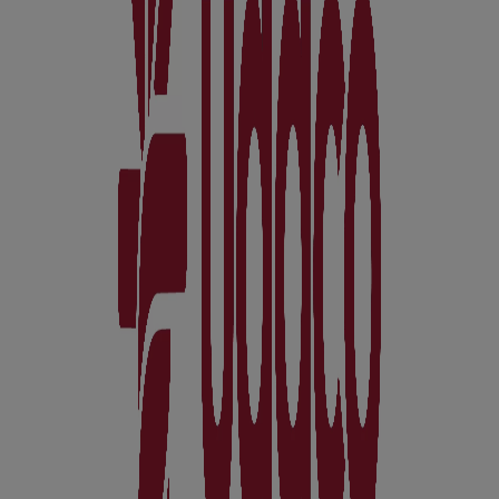
Supermercados en Cercedilla
UDACO
Bienvenido a la tienda de
UDACO
en Tiendeo, donde
podrás descubrir las mejores
ofertas
,
promociones
y
catálogos
de esta destacada marca del sector de
Hiper-
Supermercados
. Nuestra tienda física está ubicada en
Ctra. Los Molinos,11
,
Cercedilla
, y en ella encontrarás
una amplia gama de productos de calidad que te
permitirán ahorrar durante todo el
agosto de 2026
.
En Tiendeo te ofrecemos toda la información actualizada
sobre
UDACO
, como los horarios de apertura, las
ofertas exclusivas y la ubicación exacta de la tienda en
Ctra. Los Molinos,11
. Además, tendrás acceso a los
últimos catálogos de
UDACO
, donde podrás descubrir
las promociones más recientes y aprovechar grandes
descuentos en productos de
Hiper-Supermercados
para
tus compras en
Cercedilla
.