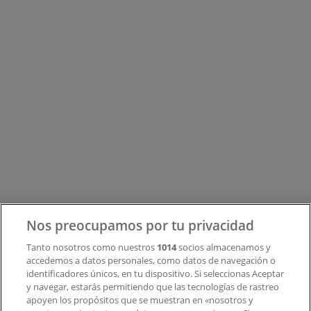
Tiendeo forma parte de Shopfully, la empresa
tecnológica que está reinventando las compras locales
en todo el mundo.
Tiendeo
¿Qué hacemos?
Soluciones para empresas
Noticias y prensa
Trabaja con nosotros
Contacto
Nos preocupamos por tu privacidad
Tanto nosotros como nuestros
1014
socios almacenamos y
accedemos a datos personales, como datos de navegación o
Contacto comercial y de marketing
identificadores únicos, en tu dispositivo. Si seleccionas Aceptar
Tienda mal colocada en el mapa
y navegar, estarás permitiendo que las tecnologías de rastreo
Notificar un folleto
apoyen los propósitos que se muestran en «nosotros y