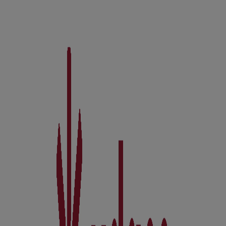
Estancos
Calle Emilio Serrano, 28, Cercedilla
230 m
Cerrado
Correos
MARQUESA DE CASA LOPEZ, 17, Cercedilla
402 m
Cerrado
Otros negocios de Hiper-