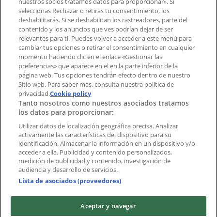
¿Encontraste un problema en la web o en la
nuestros socios tratamos datos para proporcionar». Si
aplicación?
seleccionas Rechazar o retiras tu consentimiento, los
deshabilitarás. Si se deshabilitan los rastreadores, parte del
contenido y los anuncios que ves podrían dejar de ser
Índices
relevantes para ti. Puedes volver a acceder a este menú para
cambiar tus opciones o retirar el consentimiento en cualquier
momento haciendo clic en el enlace «Gestionar las
preferencias» que aparece en el en la parte inferior de la
Marcas
página web. Tus opciones tendrán efecto dentro de nuestro
Marcas locales
Sitio web. Para saber más, consulta nuestra política de
Negocios
privacidad.
Cookie policy
Tanto nosotros como nuestros asociados tratamos
Negocios cercanos
los datos para proporcionar:
Productos
Productos locales
Utilizar datos de localización geográfica precisa. Analizar
activamente las características del dispositivo para su
Ciudades
identificación. Almacenar la información en un dispositivo y/o
acceder a ella. Publicidad y contenido personalizados,
Descargar la APP Tiendeo
medición de publicidad y contenido, investigación de
audiencia y desarrollo de servicios.
Lista de asociados (proveedores)
Aceptar y navegar