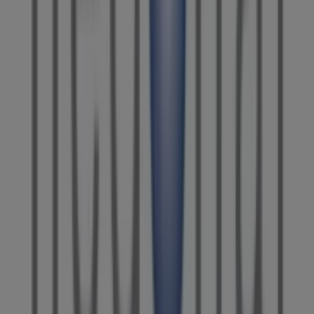
Belleza en Cornellà
Hedonai
¡Bienvenido a Tiendeo! Aquí puedes encontrar no solo
las mejores
ofertas
,
catálogos
y
promociones
, sino
también descubrir las tiendas más populares en
Cornellà
. Durante el mes de
agosto de 2026
, en nuestra
plataforma podrás conocer las últimas novedades de
Hedonai
, una de las marcas más reconocidas, así como
la ubicación y detalles de las tiendas más cercanas en
Cornellà
.
En Tiendeo, no solo tendrás acceso a
promociones
y
descuentos, sino también a información sobre las
tiendas físicas de tu ciudad. Explora los catálogos de
Hedonai
, encuentra las tiendas en
Cornellà
y descubre
los productos con grandes descuentos para ahorrar en
tus compras este
agosto
. Además, te mantenemos al
tanto de las ubicaciones exactas, horarios de atención y