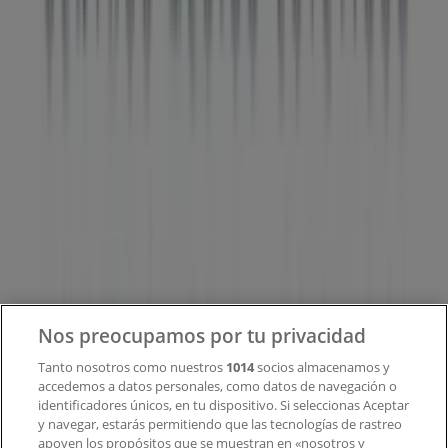
Tiendeo forma parte de Shopfully, la empresa
tecnológica que está reinventando las compras locales
en todo el mundo.
Tiendeo
¿Qué hacemos?
Soluciones para empresas
Noticias y prensa
Trabaja con nosotros
Contacto
Nos preocupamos por tu privacidad
Tanto nosotros como nuestros
1014
socios almacenamos y
accedemos a datos personales, como datos de navegación o
Contacto comercial y de marketing
identificadores únicos, en tu dispositivo. Si seleccionas Aceptar
Tienda mal colocada en el mapa
y navegar, estarás permitiendo que las tecnologías de rastreo
Notificar un folleto
apoyen los propósitos que se muestran en «nosotros y