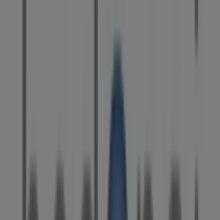
Hedonai
Planta S1 (al lado de parafarmacia) Av/ Diagonal,
617, Barcelona
5.0 km
Cerrado
Publicidad