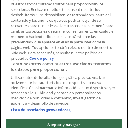
¿Encontraste un problema en la web o en la
nuestros socios tratamos datos para proporcionar». Si
aplicación?
seleccionas Rechazar o retiras tu consentimiento, los
deshabilitarás. Si se deshabilitan los rastreadores, parte del
contenido y los anuncios que ves podrían dejar de ser
Índices
relevantes para ti. Puedes volver a acceder a este menú para
cambiar tus opciones o retirar el consentimiento en cualquier
momento haciendo clic en el enlace «Gestionar las
preferencias» que aparece en el en la parte inferior de la
Marcas
página web. Tus opciones tendrán efecto dentro de nuestro
Marcas locales
Sitio web. Para saber más, consulta nuestra política de
Negocios
privacidad.
Cookie policy
Tanto nosotros como nuestros asociados tratamos
Negocios cercanos
los datos para proporcionar:
Productos
Productos locales
Utilizar datos de localización geográfica precisa. Analizar
activamente las características del dispositivo para su
Ciudades
identificación. Almacenar la información en un dispositivo y/o
acceder a ella. Publicidad y contenido personalizados,
Descargar la APP Tiendeo
medición de publicidad y contenido, investigación de
audiencia y desarrollo de servicios.
Lista de asociados (proveedores)
Aceptar y navegar