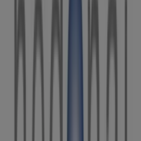
Hedonai
Avenida Diagonal, 3, Barcelona
13.5 km
Cerrado
Hedonai
Paseo Potosí, 2, Barcelona
14.4 km
Publicidad