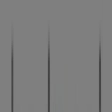
Hedonai
Planta SS (al lado de Hipercor) C/ Salvador Dalí 15-
19, Barcelona
1.6 km
Cerrado
Hedonai
Avda. de la Gran Via, 75, L'Hospitalet de Llobregat
4.9 km
Cerrado