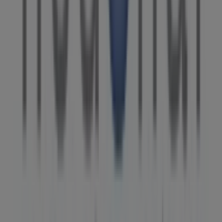
todos los detalles necesarios para que puedas disfrutar
de una experiencia de compra completa en
Cornellà
.
No pierdas la oportunidad de aprovechar las
ofertas
de
Hedonai
en las tiendas de
Cornellà
y mantente
actualizado con los mejores precios durante
agosto de
2026
. En Tiendeo, siempre encontrarás las mejores
tiendas y opciones de compra en
Cornellà
. ¡Empieza a
explorar las tiendas y promociones que tenemos para ti
ahora mismo!
Publicidad