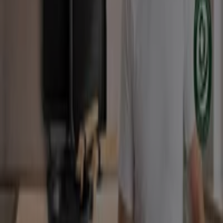
Esta tienda de Eroski tiene los siguientes horarios:
Domingo 08:00 - 22:00 / 08:00 - 22:00, Lunes 06:00 - 22:00
/ 06:00 - 22:00, Martes 06:00 - 22:00 / 06:00 - 22:00,
Miércoles 06:00 - 22:00 / 06:00 - 22:00, Jueves 06:00 - 22:00
/ 06:00 - 22:00, Viernes 06:00 - 22:00 / 06:00 - 22:00,
Sábado 08:00 - 22:00 / 08:00 - 22:00
Actualmente hay 2 catálogos disponibles en esta tienda
de Eroski.
Navega por el último catálogo de Eroski en Barrena Kalea
19 OFERTA que es válido del 16/7/2026 al 12/8/2026 y no
pares de ahorrar.
Tiendas más cercanas
Eroski