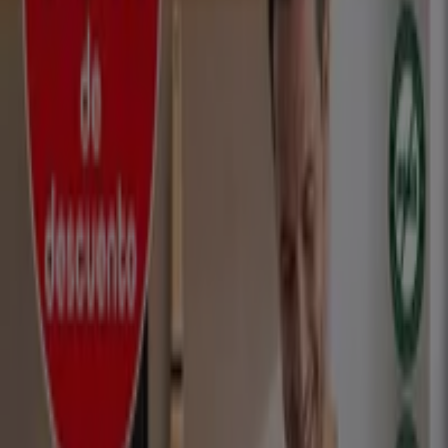
06:00 - 22:00
06:00 - 22:00
Jueves
06:00 - 22:00
06:00 - 22:00
Viernes
06:00 - 22:00
06:00 - 22:00
Sábado
08:00 - 22:00
08:00 - 22:00
Mapa
943121862
Ofertas de Eroski en Eibar
Eroski
OFERTA