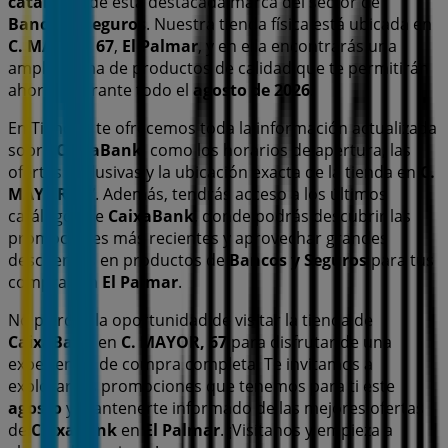
catálogos
de esta destacada marca del sector de
Bancos y Seguros
. Nuestra tienda física está ubicada en
C. MAYOR, 67
,
El Palmar
, y en ella encontrarás una
amplia gama de productos de calidad que te permitirán
ahorrar durante todo el
agosto de 2026
.
En Tiendeo te ofrecemos toda la información actualizada
sobre
CaixaBank
, como los horarios de apertura, las
ofertas exclusivas y la ubicación exacta de la tienda en
C.
MAYOR, 67
. Además, tendrás acceso a los últimos
catálogos de
CaixaBank
, donde podrás descubrir las
promociones más recientes y aprovechar grandes
descuentos en productos de
Bancos y Seguros
para tus
compras en
El Palmar
.
No pierdas la oportunidad de visitar la tienda de
CaixaBank
en
C. MAYOR, 67
para disfrutar de una
experiencia de compra completa. Te invitamos a
explorar las promociones que tenemos para ti este
agosto
y mantenerte informado de las mejores ofertas
de
CaixaBank
en
El Palmar
. ¡Visítanos y empieza a