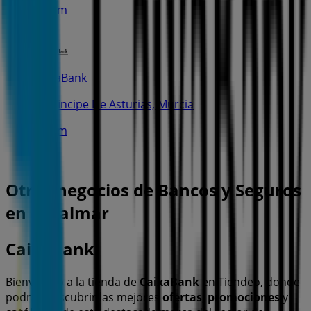
1.8 km
CaixaBank
C. Principe De Asturias, Murcia
1.8 km
Otros negocios de Bancos y Seguros
en El Palmar
CaixaBank
Bienvenido a la tienda de
CaixaBank
en Tiendeo, donde
podrás descubrir las mejores
ofertas
,
promociones
y