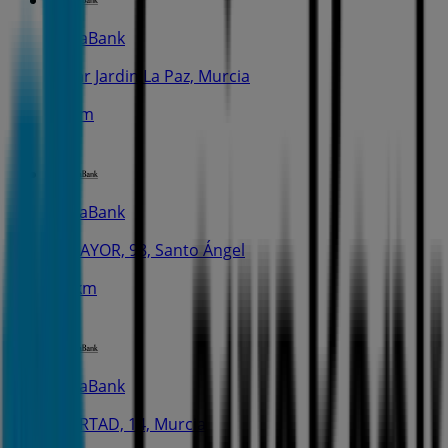
CaixaBank
Lugar Jardin La Paz, Murcia
881 m
CaixaBank
C. MAYOR, 98, Santo Ángel
1.5 km
CaixaBank
LIBERTAD, 14, Murcia