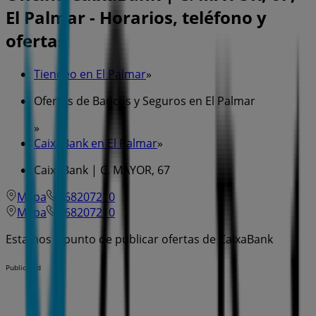
El Palmar - Horarios, teléfono y
ofertas
Tiendeo en El Palmar
»
Ofertas de Bancos y Seguros en El Palmar
»
CaixaBank en El Palmar
»
CaixaBank | C. MAYOR, 67
Mapa
968207210
Mapa
968207210
Estamos a punto de publicar ofertas de CaixaBank
Publicidad