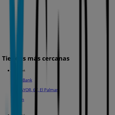
Tiendas más cercanas
CaixaBank
C. MAYOR, 67, El Palmar
108 m