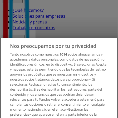
¿Qué hacemos?
Soluciones para empresas
Noticias y prensa
Trabaja con nosotros
Contacto
Nos preocupamos por tu privacidad
Tanto nosotros como nuestros
1014
socios almacenamos y
accedemos a datos personales, como datos de navegación o
Contacto comercial y de marketing
identificadores únicos, en tu dispositivo. Si seleccionas Aceptar
Tienda mal colocada en el mapa
y navegar, estarás permitiendo que las tecnologías de rastreo
Notificar un folleto
apoyen los propósitos que se muestran en «nosotros y
¿Encontraste un problema en la web o en la
nuestros socios tratamos datos para proporcionar». Si
aplicación?
seleccionas Rechazar o retiras tu consentimiento, los
deshabilitarás. Si se deshabilitan los rastreadores, parte del
contenido y los anuncios que ves podrían dejar de ser
Índices
relevantes para ti. Puedes volver a acceder a este menú para
cambiar tus opciones o retirar el consentimiento en cualquier
momento haciendo clic en el enlace «Gestionar las
preferencias» que aparece en el en la parte inferior de la