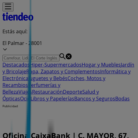
Estás aquí:
El Palmar - 28001
Destacados
Hiper-Supermercados
Hogar y Muebles
Jardín
y Bricolaje
Ropa, Zapatos y Complementos
Informática y
Electrónica
Juguetes y Bebés
Coches, Motos y
Recambios
Perfumerías y
Belleza
Viajes
Restauración
Deporte
Salud y
Ópticas
Ocio
Libros y Papelerías
Bancos y Seguros
Bodas
Publicidad
Oficina CaixaBank | C. MAYOR, 67,