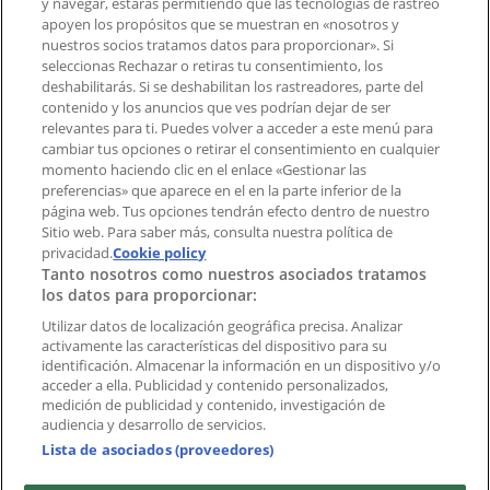
y navegar, estarás permitiendo que las tecnologías de rastreo
Notificar un folleto
apoyen los propósitos que se muestran en «nosotros y
¿Encontraste un problema en la web o en la
nuestros socios tratamos datos para proporcionar». Si
aplicación?
seleccionas Rechazar o retiras tu consentimiento, los
deshabilitarás. Si se deshabilitan los rastreadores, parte del
contenido y los anuncios que ves podrían dejar de ser
Índices
relevantes para ti. Puedes volver a acceder a este menú para
cambiar tus opciones o retirar el consentimiento en cualquier
momento haciendo clic en el enlace «Gestionar las
preferencias» que aparece en el en la parte inferior de la
Marcas
página web. Tus opciones tendrán efecto dentro de nuestro
Marcas locales
Sitio web. Para saber más, consulta nuestra política de
Negocios
privacidad.
Cookie policy
Tanto nosotros como nuestros asociados tratamos
Negocios cercanos
los datos para proporcionar:
Productos
Productos locales
Utilizar datos de localización geográfica precisa. Analizar
activamente las características del dispositivo para su
Ciudades
identificación. Almacenar la información en un dispositivo y/o
acceder a ella. Publicidad y contenido personalizados,
Descargar la APP Tiendeo
medición de publicidad y contenido, investigación de
audiencia y desarrollo de servicios.
Lista de asociados (proveedores)