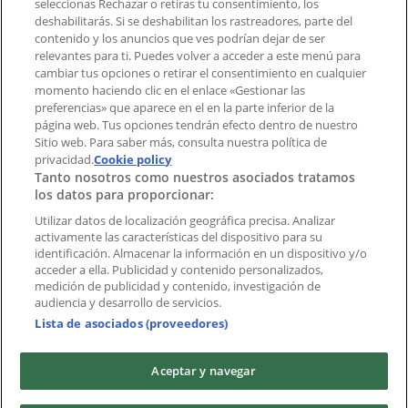
aplicación?
seleccionas Rechazar o retiras tu consentimiento, los
deshabilitarás. Si se deshabilitan los rastreadores, parte del
contenido y los anuncios que ves podrían dejar de ser
Índices
relevantes para ti. Puedes volver a acceder a este menú para
cambiar tus opciones o retirar el consentimiento en cualquier
momento haciendo clic en el enlace «Gestionar las
preferencias» que aparece en el en la parte inferior de la
Marcas
página web. Tus opciones tendrán efecto dentro de nuestro
Marcas locales
Sitio web. Para saber más, consulta nuestra política de
Negocios
privacidad.
Cookie policy
Tanto nosotros como nuestros asociados tratamos
Negocios cercanos
los datos para proporcionar:
Productos
Productos locales
Utilizar datos de localización geográfica precisa. Analizar
activamente las características del dispositivo para su
Ciudades
identificación. Almacenar la información en un dispositivo y/o
acceder a ella. Publicidad y contenido personalizados,
Descargar la APP Tiendeo
medición de publicidad y contenido, investigación de
audiencia y desarrollo de servicios.
Lista de asociados (proveedores)
Aceptar y navegar