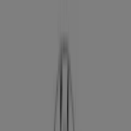
Estás aquí:
Granada - 28001
Destacados
Hiper-Supermercados
Hogar y Muebles
Jardín
y Bricolaje
Ropa, Zapatos y Complementos
Informática y
Electrónica
Juguetes y Bebés
Coches, Motos y
Recambios
Perfumerías y
Belleza
Viajes
Restauración
Deporte
Salud y
Ópticas
Ocio
Libros y Papelerías
Bancos y Seguros
Bodas
Publicidad
Opel Granada - Teléfonos, horarios