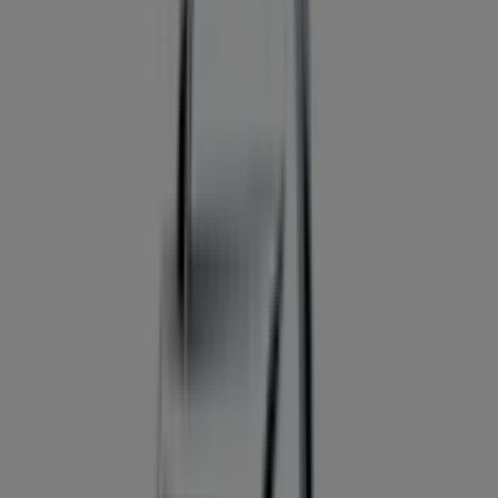
Promoción
Caduca el 31/8
Ciudades con tiendas de Opel
Opel en Motril
Opel en Guadix
Opel en Torrox
Opel en Jaén
Opel en Baza
Opel en Lucena
Opel en El
Ejido
Opel en Málaga
Opel en Antequera
Opel en
Úbeda
Opel en Roquetas de Mar
Ver más ciudades
Otros negocios de Coches, Motos y
Recambios en Granada
Opel
¡Bienvenido a Tiendeo! Aquí puedes encontrar no solo