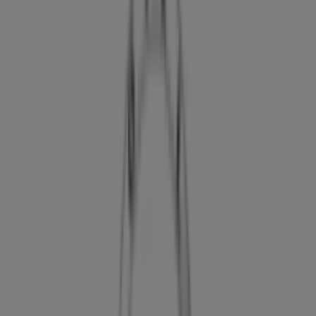
y direcciones
Tiendeo en Granada
»
Ofertas de Coches, Motos y Recambios en Granada
»
Opel en Granada
»
Tiendas de Opel en Granada
Opel
Avda. de Andalucía, Km. 3, Granada
5.2 km
Publicidad