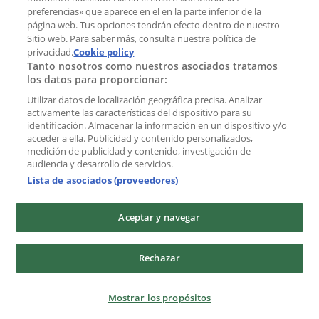
preferencias» que aparece en el en la parte inferior de la
Marcas
página web. Tus opciones tendrán efecto dentro de nuestro
Marcas locales
Sitio web. Para saber más, consulta nuestra política de
Negocios
privacidad.
Cookie policy
Tanto nosotros como nuestros asociados tratamos
Negocios cercanos
los datos para proporcionar:
Productos
Productos locales
Utilizar datos de localización geográfica precisa. Analizar
activamente las características del dispositivo para su
Ciudades
identificación. Almacenar la información en un dispositivo y/o
acceder a ella. Publicidad y contenido personalizados,
Descargar la APP Tiendeo
medición de publicidad y contenido, investigación de
audiencia y desarrollo de servicios.
Lista de asociados (proveedores)
Aceptar y navegar
Copyright © Tiendeo ® 2026 · Shopfully Marketing S.L.U. –
Rechazar
Palau de Mar – 08039 Barcelona, Spain
Términos y condiciones
Política de privacidad
Mostrar los propósitos
Gestionar cookies