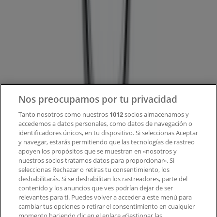
¿Qué hacemos?
Soluciones para empresas
Noticias y prensa
Trabaja con nosotros
Contacto
Nos preocupamos por tu privacidad
Tanto nosotros como nuestros
1012
socios almacenamos y
accedemos a datos personales, como datos de navegación o
Contacto comercial y de marketing
identificadores únicos, en tu dispositivo. Si seleccionas Aceptar
Tienda mal colocada en el mapa
y navegar, estarás permitiendo que las tecnologías de rastreo
Notificar un folleto
apoyen los propósitos que se muestran en «nosotros y
¿Encontraste un problema en la web o en la
nuestros socios tratamos datos para proporcionar». Si
aplicación?
seleccionas Rechazar o retiras tu consentimiento, los
deshabilitarás. Si se deshabilitan los rastreadores, parte del
contenido y los anuncios que ves podrían dejar de ser
Índices
relevantes para ti. Puedes volver a acceder a este menú para
cambiar tus opciones o retirar el consentimiento en cualquier
momento haciendo clic en el enlace «Gestionar las