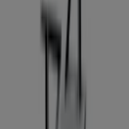
las mejores
ofertas
,
catálogos
y
promociones
, sino
también descubrir las tiendas más populares en
Granada
. Durante el mes de
agosto de 2026
, en nuestra
plataforma podrás conocer las últimas novedades de
Opel
, una de las marcas más reconocidas, así como la
ubicación y detalles de las tiendas más cercanas en
Granada
.
En Tiendeo, no solo tendrás acceso a
promociones
y
descuentos, sino también a información sobre las
tiendas físicas de tu ciudad. Explora los catálogos de
Opel
, encuentra las tiendas en
Granada
y descubre los
productos con grandes descuentos para ahorrar en tus
compras este
agosto
. Además, te mantenemos al tanto
de las ubicaciones exactas, horarios de atención y todos
los detalles necesarios para que puedas disfrutar de una
experiencia de compra completa en
Granada
.
No pierdas la oportunidad de aprovechar las
ofertas
de
Opel
en las tiendas de
Granada
y mantente actualizado
con los mejores precios durante
agosto de 2026
. En